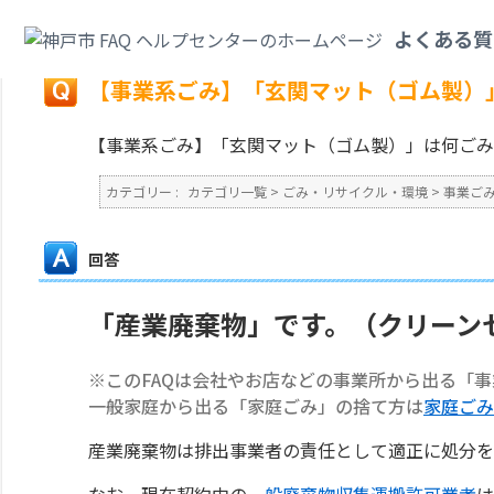
カテゴリ一覧
>
ごみ・リサイクル・環境
>
事業ごみ
>
【事業系ごみ】「玄関
よくある質
戻る
【事業系ごみ】「玄関マット（ゴム製）
【事業系ごみ】「玄関マット（ゴム製）」は何ごみ
カテゴリー :
カテゴリ一覧
>
ごみ・リサイクル・環境
>
事業ご
回答
「産業廃棄物」です。（クリーン
※このFAQは会社やお店などの事業所から出る「
一般家庭から出る「家庭ごみ」の捨て方は
家庭ごみ
産業廃棄物は排出事業者の責任として適正に処分を
なお、現在契約中の
一般廃棄物収集運搬許可業者
は