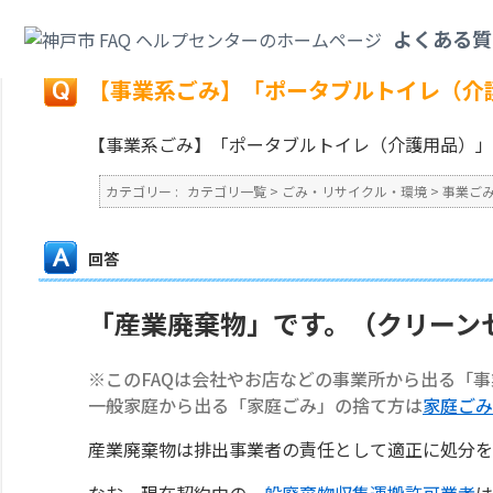
カテゴリ一覧
>
ごみ・リサイクル・環境
>
事業ごみ
>
【事業系ごみ】「ポー
よくある質
戻る
【事業系ごみ】「ポータブルトイレ（介
【事業系ごみ】「ポータブルトイレ（介護用品）」
カテゴリー :
カテゴリ一覧
>
ごみ・リサイクル・環境
>
事業ご
回答
「産業廃棄物」です。（クリーン
※このFAQは会社やお店などの事業所から出る「
一般家庭から出る「家庭ごみ」の捨て方は
家庭ごみ
産業廃棄物は排出事業者の責任として適正に処分を
なお、現在契約中の
一般廃棄物収集運搬許可業者
は