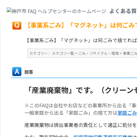
カテゴリ一覧
>
ごみ・リサイクル・環境
>
事業ごみ
>
【事業系ごみ】「マグ
よくある質
戻る
【事業系ごみ】「マグネット」は何ごみ
【事業系ごみ】「マグネット」は何ごみで捨てれば
カテゴリー :
カテゴリ一覧
>
ごみ・リサイクル・環境
>
事業ご
回答
「産業廃棄物」です。（クリーン
※このFAQは会社やお店などの事業所から出る「
一般家庭から出る「家庭ごみ」の捨て方は
家庭ごみ
産業廃棄物は排出事業者の責任として適正に処分を
なお、現在契約中の
一般廃棄物収集運搬許可業者
は