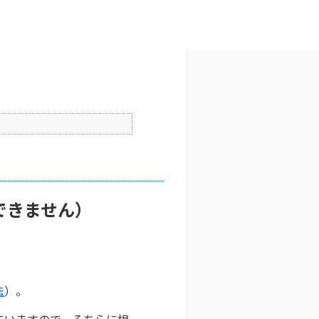
文字サイズ変更
2
公開日時 : 2025/10/29 09:34
印刷
できません）
法
）。
ていますので、そちらに相