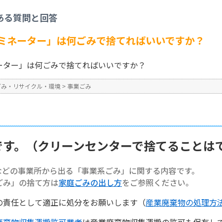
事業ごみ
>
【事業系ごみ】「ラミネーター」は何ごみで捨てればいいですか？
ある質問と回答
No : 1411
ミネーター」は何ごみで捨てればいいですか？
ーター」は何ごみで捨てればいいですか？
ごみ・リサイクル・環境
>
事業ごみ
です。（クリーンセンターで捨てることは
などの事業所から出る「事業系ごみ」に関する内容です。
ごみ」の捨て方は
家庭ごみの出し方
をご参照ください。
の責任として適正に処分をお願いします（
産業廃棄物の処理方
廃棄物収集運搬許可業者
は産業廃棄物収集運搬の許可も保有し