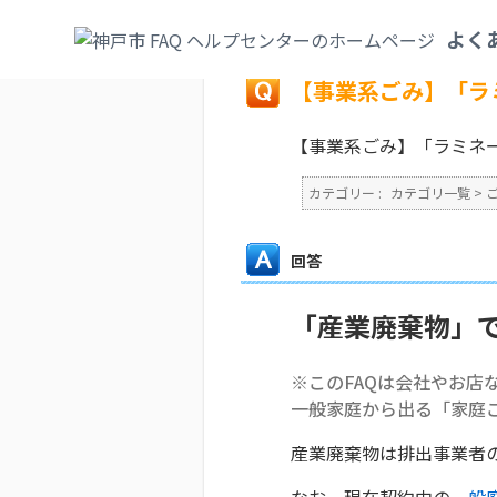
カテゴリ一覧
>
ごみ・リサイクル・環境
>
よく
戻る
【事業系ごみ】「ラ
【事業系ごみ】「ラミネ
カテゴリー :
カテゴリ一覧
>
回答
「産業廃棄物」
※このFAQは会社やお店
一般家庭から出る「家庭
産業廃棄物は排出事業者
なお、現在契約中の
一般