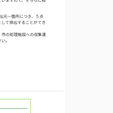
排出元一箇所につき、５点
として排出することができ
、市の処理施設への収集運
さい。