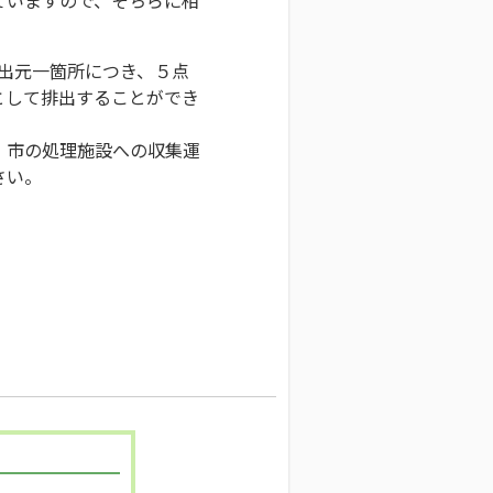
排出元一箇所につき、５点
として排出することができ
、市の処理施設への収集運
さい。