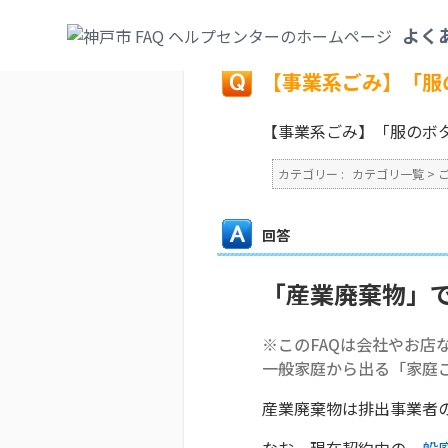
カテゴリ一覧
>
ごみ・リサイクル・環境
>
よく
戻る
【事業系ごみ】「服
【事業系ごみ】「服のボ
カテゴリー :
カテゴリ一覧
>
回答
「産業廃棄物」
※このFAQは会社やお店
一般家庭から出る「家庭
産業廃棄物は排出事業者
なお、現在契約中の
一般