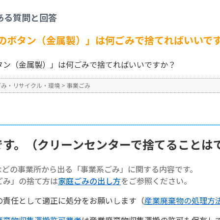
事業ごみ
>
【事業系ごみ】「服のボタン（金属製）」は何ごみで捨てればいいです
ある質問と回答
No : 1411
のボタン（金属製）」は何ごみで捨てればいいで
タン（金属製）」は何ごみで捨てればいいですか？
ごみ・リサイクル・環境
>
事業ごみ
です。（クリーンセンターで捨てることは
などの事業所から出る「事業系ごみ」に関する内容です。
ごみ」の捨て方は
家庭ごみの出し方
をご参照ください。
の責任として適正に処分をお願いします（
産業廃棄物の処理方
廃棄物収集運搬許可業者
は産業廃棄物収集運搬の許可も保有し