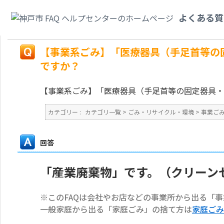
カテゴリ一覧
>
ごみ・リサイクル・環境
>
事業ごみ
>
【事業系ごみ】「医療
よくある質
てればいいですか？
戻る
【事業系ごみ】「医療器具（手足首等の
ですか？
【事業系ごみ】「医療器具（手足首等の固定器具・
カテゴリー :
カテゴリ一覧
>
ごみ・リサイクル・環境
>
事業ご
回答
「産業廃棄物」です。（クリーン
※このFAQは会社やお店などの事業所から出る「
一般家庭から出る「家庭ごみ」の捨て方は
家庭ごみ