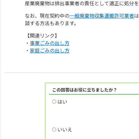
産業廃棄物は排出事業者の責任として適正に処分を
なお、現在契約中の
一般廃棄物収集運搬許可業者
は
談する方法もあります。
【関連リンク】
・
事業ごみの出し方
・
家庭ごみの出し方
この回答はお役に立ちましたか？
はい
いいえ