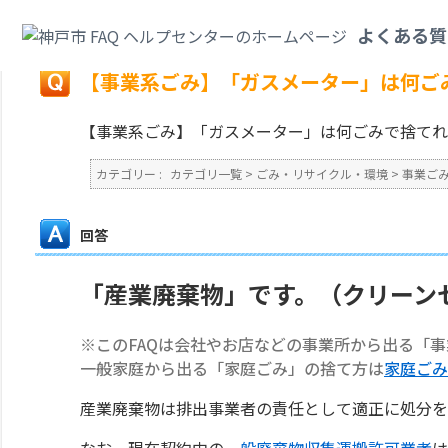
カテゴリ一覧
>
ごみ・リサイクル・環境
>
事業ごみ
>
【事業系ごみ】「ガス
よくある質
戻る
【事業系ごみ】「ガスメーター」は何ご
【事業系ごみ】「ガスメーター」は何ごみで捨てれ
カテゴリー :
カテゴリ一覧
>
ごみ・リサイクル・環境
>
事業ご
回答
「産業廃棄物」です。（クリーン
※このFAQは会社やお店などの事業所から出る「
一般家庭から出る「家庭ごみ」の捨て方は
家庭ごみ
産業廃棄物は排出事業者の責任として適正に処分を
なお、現在契約中の
一般廃棄物収集運搬許可業者
は