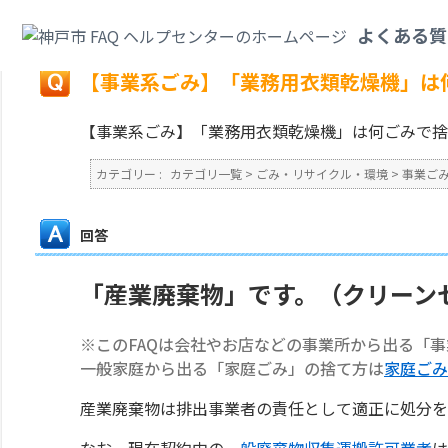
カテゴリ一覧
>
ごみ・リサイクル・環境
>
事業ごみ
>
【事業系ごみ】「業務
よくある質
戻る
【事業系ごみ】「業務用衣類乾燥機」は
【事業系ごみ】「業務用衣類乾燥機」は何ごみで捨
カテゴリー :
カテゴリ一覧
>
ごみ・リサイクル・環境
>
事業ご
回答
「産業廃棄物」です。（クリーン
※このFAQは会社やお店などの事業所から出る「
一般家庭から出る「家庭ごみ」の捨て方は
家庭ごみ
産業廃棄物は排出事業者の責任として適正に処分を
なお、現在契約中の
一般廃棄物収集運搬許可業者
は