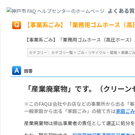
カテゴリ一覧
>
ごみ・リサイクル・環境
>
事業ごみ
>
【事業系ごみ】「業務
よくある質
戻る
【事業系ごみ】「業務用ゴムホース（高
【事業系ごみ】「業務用ゴムホース（高圧ホース）
カテゴリー :
カテゴリ一覧
>
ごみ・リサイクル・環境
>
事業ご
回答
「産業廃棄物」です。（クリーン
※このFAQは会社やお店などの事業所から出る「
一般家庭から出る「家庭ごみ」の捨て方は
家庭ごみ
産業廃棄物は排出事業者の責任として適正に処分を
なお、現在契約中の
一般廃棄物収集運搬許可業者
は