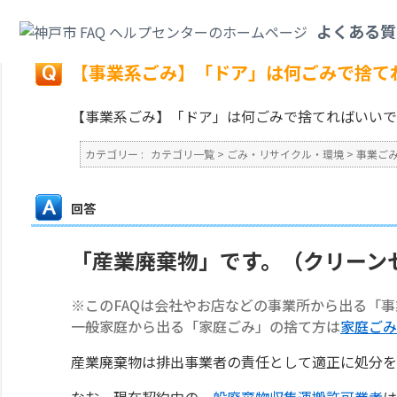
カテゴリ一覧
>
ごみ・リサイクル・環境
>
事業ごみ
>
【事業系ごみ】「ドア
よくある質
戻る
【事業系ごみ】「ドア」は何ごみで捨て
【事業系ごみ】「ドア」は何ごみで捨てればいいで
カテゴリー :
カテゴリ一覧
>
ごみ・リサイクル・環境
>
事業ご
回答
「産業廃棄物」です。（クリーン
※このFAQは会社やお店などの事業所から出る「
一般家庭から出る「家庭ごみ」の捨て方は
家庭ごみ
産業廃棄物は排出事業者の責任として適正に処分を
なお、現在契約中の
一般廃棄物収集運搬許可業者
は