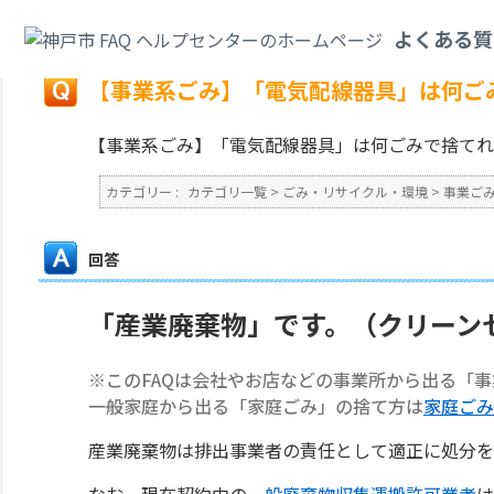
カテゴリ一覧
>
ごみ・リサイクル・環境
>
事業ごみ
>
【事業系ごみ】「電気
よくある質
戻る
【事業系ごみ】「電気配線器具」は何ご
【事業系ごみ】「電気配線器具」は何ごみで捨てれ
カテゴリー :
カテゴリ一覧
>
ごみ・リサイクル・環境
>
事業ご
回答
「産業廃棄物」です。（クリーン
※このFAQは会社やお店などの事業所から出る「
一般家庭から出る「家庭ごみ」の捨て方は
家庭ごみ
産業廃棄物は排出事業者の責任として適正に処分を
なお、現在契約中の
一般廃棄物収集運搬許可業者
は