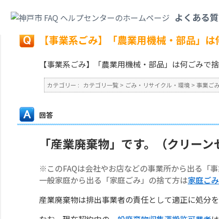
カテゴリ一覧
>
ごみ・リサイクル・環境
>
事業ごみ
>
【事業系ごみ】「農業
よくある質
戻る
【事業系ごみ】「農業用機械・部品」は
【事業系ごみ】「農業用機械・部品」は何ごみで捨
カテゴリー :
カテゴリ一覧
>
ごみ・リサイクル・環境
>
事業ご
回答
「産業廃棄物」です。（クリーン
※このFAQは会社やお店などの事業所から出る「
一般家庭から出る「家庭ごみ」の捨て方は
家庭ごみ
産業廃棄物は排出事業者の責任として適正に処分を
なお、現在契約中の
一般廃棄物収集運搬許可業者
は