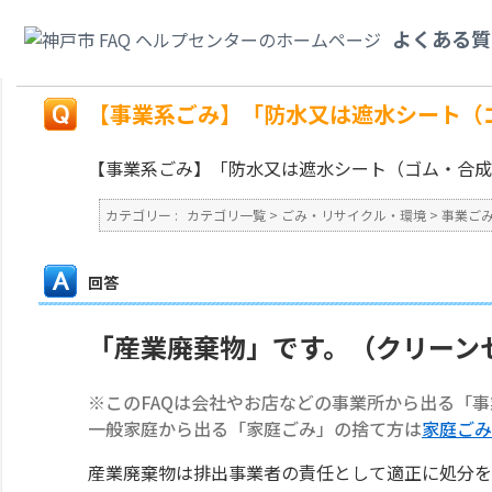
カテゴリ一覧
>
ごみ・リサイクル・環境
>
事業ごみ
>
【事業系ごみ】「防水
よくある質
ですか？
戻る
【事業系ごみ】「防水又は遮水シート（
【事業系ごみ】「防水又は遮水シート（ゴム・合成
カテゴリー :
カテゴリ一覧
>
ごみ・リサイクル・環境
>
事業ご
回答
「産業廃棄物」です。（クリーン
※このFAQは会社やお店などの事業所から出る「
一般家庭から出る「家庭ごみ」の捨て方は
家庭ごみ
産業廃棄物は排出事業者の責任として適正に処分を