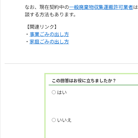
なお、現在契約中の
一般廃棄物収集運搬許可業者
は
談する方法もあります。
【関連リンク】
・
事業ごみの出し方
・
家庭ごみの出し方
この回答はお役に立ちましたか？
はい
いいえ