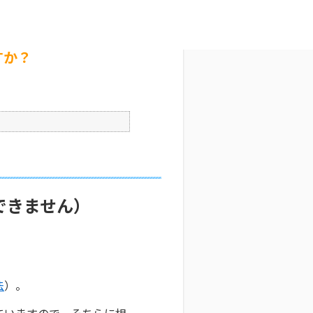
か？
文字サイズ変更
0
公開日時 : 2025/10/29 09:35
印刷
すか？
できません）
法
）。
ていますので、そちらに相