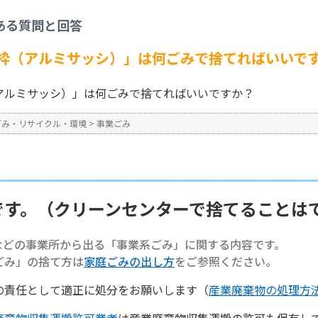
事業ごみ
>
【事業系ごみ】「窓枠（アルミサッシ）」は何ごみで捨てればいいです
ある質問と回答
No : 1424
枠（アルミサッシ）」は何ごみで捨てればいいで
アルミサッシ）」は何ごみで捨てればいいですか？
ごみ・リサイクル・環境
>
事業ごみ
です。（クリーンセンターで捨てることは
などの事業所から出る「事業系ごみ」に関する内容です。
ごみ」の捨て方は
家庭ごみの出し方
をご参照ください。
の責任として適正に処分をお願いします（
産業廃棄物の処理方
廃棄物収集運搬許可業者
は産業廃棄物収集運搬の許可も保有し