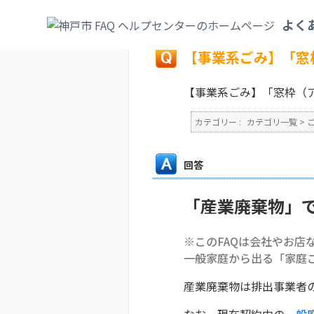
カテゴリ一覧
>
ごみ・リサイクル・環境
>
よく
戻る
【事業系ごみ】「窓
【事業系ごみ】「窓枠（
カテゴリー :
カテゴリ一覧
>
回答
「産業廃棄物」
※このFAQは会社やお店
一般家庭から出る「家庭
産業廃棄物は排出事業者
なお、現在契約中の
一般