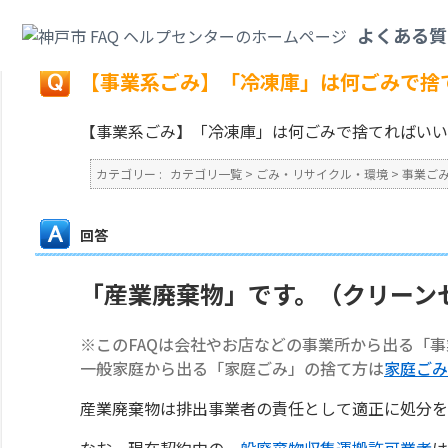
カテゴリ一覧
>
ごみ・リサイクル・環境
>
事業ごみ
>
【事業系ごみ】「冷凍
よくある質
戻る
【事業系ごみ】「冷凍庫」は何ごみで捨
【事業系ごみ】「冷凍庫」は何ごみで捨てればいい
カテゴリー :
カテゴリ一覧
>
ごみ・リサイクル・環境
>
事業ご
回答
「産業廃棄物」です。（クリーン
※このFAQは会社やお店などの事業所から出る「
一般家庭から出る「家庭ごみ」の捨て方は
家庭ごみ
産業廃棄物は排出事業者の責任として適正に処分を
なお、現在契約中の
一般廃棄物収集運搬許可業者
は