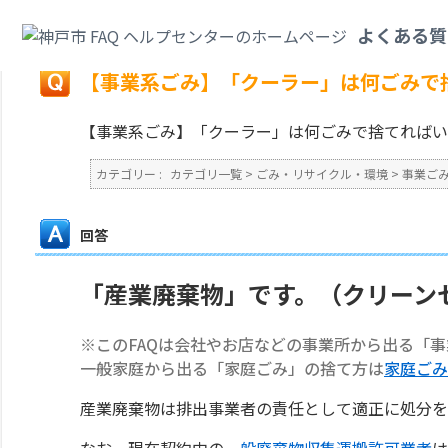
カテゴリ一覧
>
ごみ・リサイクル・環境
>
事業ごみ
>
【事業系ごみ】「クー
よくある質
戻る
【事業系ごみ】「クーラー」は何ごみで
【事業系ごみ】「クーラー」は何ごみで捨てればい
カテゴリー :
カテゴリ一覧
>
ごみ・リサイクル・環境
>
事業ご
回答
「産業廃棄物」です。（クリーン
※このFAQは会社やお店などの事業所から出る「
一般家庭から出る「家庭ごみ」の捨て方は
家庭ごみ
産業廃棄物は排出事業者の責任として適正に処分を
なお、現在契約中の
一般廃棄物収集運搬許可業者
は