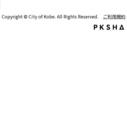
Copyright © City of Kobe. All Rights Reserved.
ご利用規約