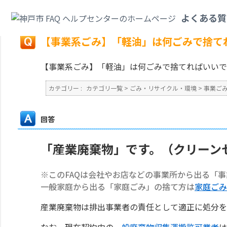
カテゴリ一覧
>
ごみ・リサイクル・環境
>
事業ごみ
>
【事業系ごみ】「軽油
よくある質
戻る
【事業系ごみ】「軽油」は何ごみで捨て
【事業系ごみ】「軽油」は何ごみで捨てればいいで
カテゴリー :
カテゴリ一覧
>
ごみ・リサイクル・環境
>
事業ご
回答
「産業廃棄物」です。（クリーン
※このFAQは会社やお店などの事業所から出る「
一般家庭から出る「家庭ごみ」の捨て方は
家庭ごみ
産業廃棄物は排出事業者の責任として適正に処分を
なお、現在契約中の
一般廃棄物収集運搬許可業者
は