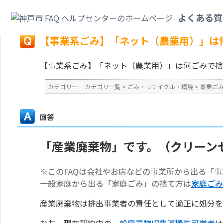
カテゴリ一覧
>
ごみ・リサイクル・環境
>
事業ごみ
>
【事業系ごみ】「ネッ
よくある質
戻る
【事業系ごみ】「ネット（農業用）」は
【事業系ごみ】「ネット（農業用）」は何ごみで捨
カテゴリー :
カテゴリ一覧
>
ごみ・リサイクル・環境
>
事業ご
回答
「産業廃棄物」です。（クリーン
※このFAQは会社やお店などの事業所から出る「
一般家庭から出る「家庭ごみ」の捨て方は
家庭ごみ
産業廃棄物は排出事業者の責任として適正に処分を
なお、現在契約中の
一般廃棄物収集運搬許可業者
は