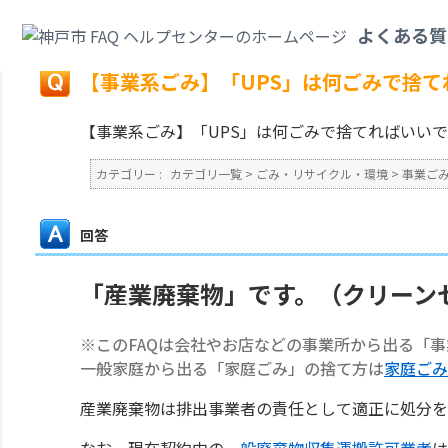
カテゴリ一覧
>
ごみ・リサイクル・環境
>
事業ごみ
>
【事業系ごみ】「UP
よくある質
戻る
【事業系ごみ】「UPS」は何ごみで捨て
【事業系ごみ】「UPS」は何ごみで捨てればいい
カテゴリー :
カテゴリ一覧
>
ごみ・リサイクル・環境
>
事業ご
回答
「産業廃棄物」です。（クリーン
※このFAQは会社やお店などの事業所から出る「
一般家庭から出る「家庭ごみ」の捨て方は
家庭ごみ
産業廃棄物は排出事業者の責任として適正に処分を
なお、現在契約中の
一般廃棄物収集運搬許可業者
は