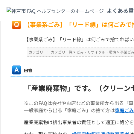
カテゴリ一覧
>
ごみ・リサイクル・環境
>
事業ごみ
>
【事業系ごみ】「リー
よくある質
戻る
【事業系ごみ】「リード線」は何ごみで
【事業系ごみ】「リード線」は何ごみで捨てればい
カテゴリー :
カテゴリ一覧
>
ごみ・リサイクル・環境
>
事業ご
回答
「産業廃棄物」です。（クリーン
※このFAQは会社やお店などの事業所から出る「
一般家庭から出る「家庭ごみ」の捨て方は
家庭ごみ
産業廃棄物は排出事業者の責任として適正に処分を
なお、現在契約中の
一般廃棄物収集運搬許可業者
は