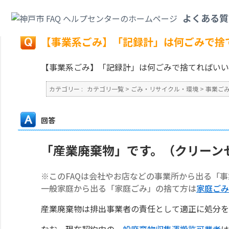
カテゴリ一覧
>
ごみ・リサイクル・環境
>
事業ごみ
>
【事業系ごみ】「記録
よくある質
戻る
【事業系ごみ】「記録計」は何ごみで捨
【事業系ごみ】「記録計」は何ごみで捨てればいい
カテゴリー :
カテゴリ一覧
>
ごみ・リサイクル・環境
>
事業ご
回答
「産業廃棄物」です。（クリーン
※このFAQは会社やお店などの事業所から出る「
一般家庭から出る「家庭ごみ」の捨て方は
家庭ごみ
産業廃棄物は排出事業者の責任として適正に処分を
なお、現在契約中の
一般廃棄物収集運搬許可業者
は