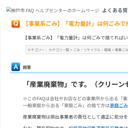
カテゴリ一覧
>
ごみ・リサイクル・環境
>
事業ごみ
>
【事業系ごみ】「電力
よくある質
戻る
【事業系ごみ】「電力量計」は何ごみで
【事業系ごみ】「電力量計」は何ごみで捨てればい
カテゴリー :
カテゴリ一覧
>
ごみ・リサイクル・環境
>
事業ご
回答
「産業廃棄物」です。（クリーン
※このFAQは会社やお店などの事業所から出る「
一般家庭から出る「家庭ごみ」の捨て方は
家庭ごみ
産業廃棄物は排出事業者の責任として適正に処分を
なお、現在契約中の
一般廃棄物収集運搬許可業者
は