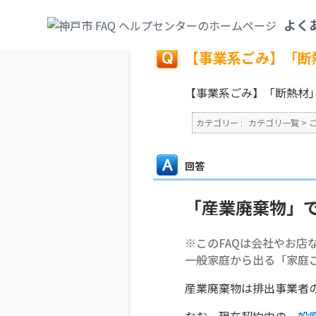
カテゴリ一覧
>
ごみ・リサイクル・環境
>
よく
戻る
【事業系ごみ】「断
【事業系ごみ】「断熱材
カテゴリー :
カテゴリ一覧
>
回答
「産業廃棄物」
※このFAQは会社やお店
一般家庭から出る「家庭
産業廃棄物は排出事業者
なお、現在契約中の
一般