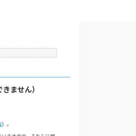
文字サイズ変更
2
公開日時 : 2025/10/29 09:36
印刷
できません）
法
）。
ていますので、そちらに相