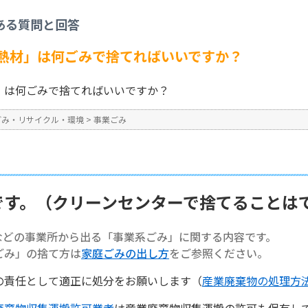
事業ごみ
>
【事業系ごみ】「断熱材」は何ごみで捨てればいいですか？
ある質問と回答
No : 1434
熱材」は何ごみで捨てればいいですか？
」は何ごみで捨てればいいですか？
ごみ・リサイクル・環境
>
事業ごみ
です。（クリーンセンターで捨てることは
などの事業所から出る「事業系ごみ」に関する内容です。
ごみ」の捨て方は
家庭ごみの出し方
をご参照ください。
の責任として適正に処分をお願いします（
産業廃棄物の処理方
廃棄物収集運搬許可業者
は産業廃棄物収集運搬の許可も保有し