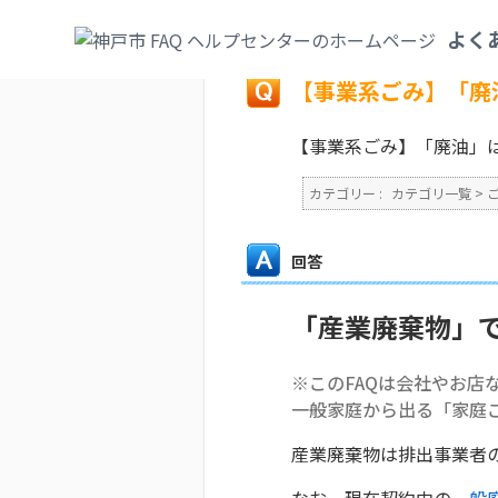
カテゴリ一覧
>
ごみ・リサイクル・環境
>
よく
戻る
【事業系ごみ】「廃
【事業系ごみ】「廃油」
カテゴリー :
カテゴリ一覧
>
回答
「産業廃棄物」
※このFAQは会社やお店
一般家庭から出る「家庭
産業廃棄物は排出事業者
なお、現在契約中の
一般