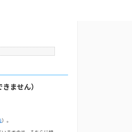
文字サイズ変更
5
公開日時 : 2025/10/29 09:36
印刷
できません）
法
）。
ていますので、そちらに相