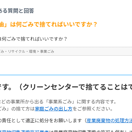
事業ごみ
>
【事業系ごみ】「廃油」は何ごみで捨てればいいですか？
ある質問と回答
No : 1435
油」は何ごみで捨てればいいですか？
は何ごみで捨てればいいですか？
ごみ・リサイクル・環境
>
事業ごみ
です。（クリーンセンターで捨てることは
などの事業所から出る「事業系ごみ」に関する内容です。
ごみ」の捨て方は
家庭ごみの出し方
をご参照ください。
の責任として適正に処分をお願いします（
産業廃棄物の処理方
廃棄物収集運搬許可業者
は産業廃棄物収集運搬の許可も保有し