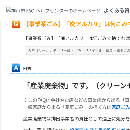
カテゴリ一覧
>
ごみ・リサイクル・環境
>
事業ごみ
>
【事業系ごみ】「廃ア
よくある質
戻る
【事業系ごみ】「廃アルカリ」は何ごみ
【事業系ごみ】「廃アルカリ」は何ごみで捨てれば
カテゴリー :
カテゴリ一覧
>
ごみ・リサイクル・環境
>
事業ご
回答
「産業廃棄物」です。（クリーン
※このFAQは会社やお店などの事業所から出る「
一般家庭から出る「家庭ごみ」の捨て方は
家庭ごみ
産業廃棄物は排出事業者の責任として適正に処分を
なお、現在契約中の
一般廃棄物収集運搬許可業者
は