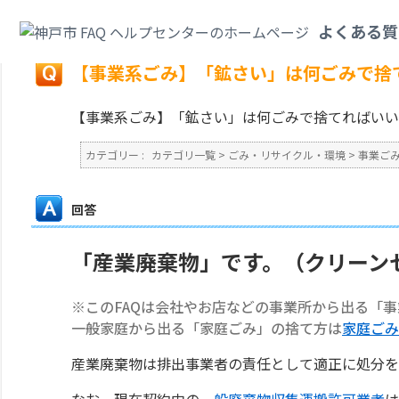
カテゴリ一覧
>
ごみ・リサイクル・環境
>
事業ごみ
>
【事業系ごみ】「鉱さ
よくある質
戻る
【事業系ごみ】「鉱さい」は何ごみで捨
【事業系ごみ】「鉱さい」は何ごみで捨てればいい
カテゴリー :
カテゴリ一覧
>
ごみ・リサイクル・環境
>
事業ご
回答
「産業廃棄物」です。（クリーン
※このFAQは会社やお店などの事業所から出る「
一般家庭から出る「家庭ごみ」の捨て方は
家庭ごみ
産業廃棄物は排出事業者の責任として適正に処分を
なお、現在契約中の
一般廃棄物収集運搬許可業者
は