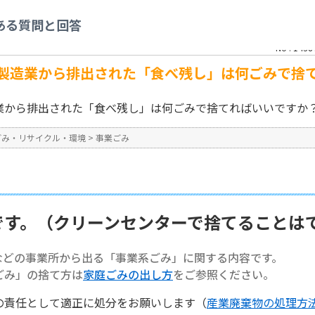
事業ごみ
>
【事業系ごみ】食品製造業から排出された「食べ残し」は何ごみで捨て
ある質問と回答
No : 1438
製造業から排出された「食べ残し」は何ごみで捨
業から排出された「食べ残し」は何ごみで捨てればいいですか
ごみ・リサイクル・環境
>
事業ごみ
です。（クリーンセンターで捨てることは
などの事業所から出る「事業系ごみ」に関する内容です。
ごみ」の捨て方は
家庭ごみの出し方
をご参照ください。
の責任として適正に処分をお願いします（
産業廃棄物の処理方