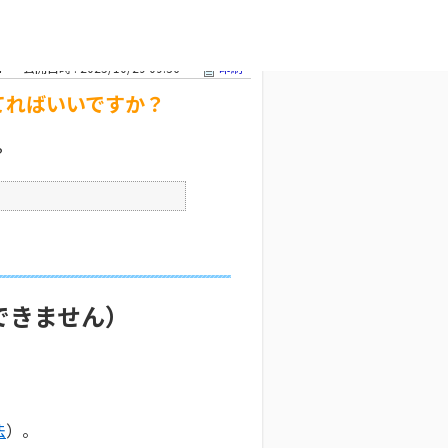
ればいいです
文字サイズ変更
7
公開日時 : 2025/10/29 09:36
印刷
てればいいですか？
？
できません）
法
）。