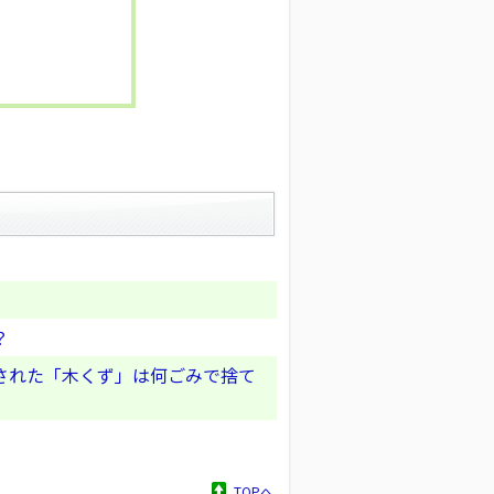
？
された「木くず」は何ごみで捨て
TOPへ