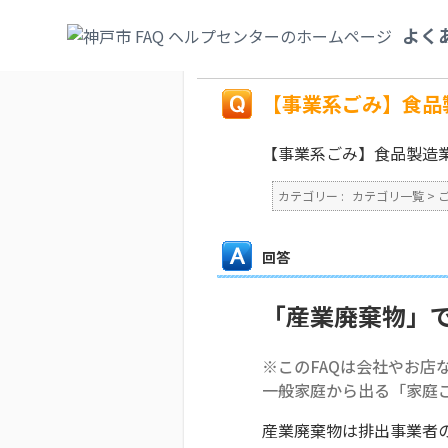
カテゴリ一覧
>
ごみ・リサイクル・環境
>
よく
か？
戻る
【事業系ごみ】食品
【事業系ごみ】食品製造
カテゴリー :
カテゴリ一覧
>
回答
「産業廃棄物」
※このFAQは会社やお店
一般家庭から出る「家庭
産業廃棄物は排出事業者