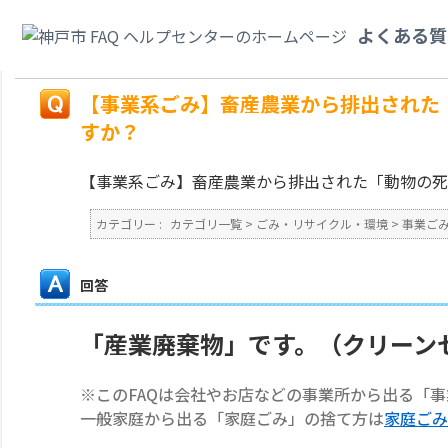
カテゴリ一覧
>
ごみ・リサイクル・環境
>
事業ごみ
>
【事業系ごみ】畜産農
よくある質
ばいいですか？
戻る
【事業系ごみ】畜産農業から排出された
すか？
【事業系ごみ】畜産農業から排出された「動物の死
カテゴリー :
カテゴリ一覧
>
ごみ・リサイクル・環境
>
事業ご
回答
「産業廃棄物」です。（クリーン
※このFAQは会社やお店などの事業所から出る「
一般家庭から出る「家庭ごみ」の捨て方は
家庭ごみ