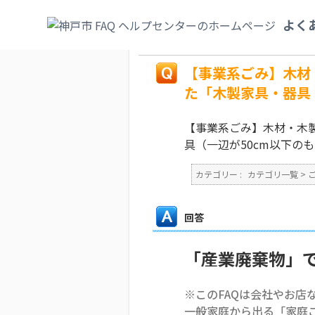
カテゴリ一覧
>
ごみ・リサイクル・環境
>
よく
ら排出された「木製家具・器具（一辺が50c
戻る
【事業系ごみ】木材
た「木製家具・器具
【事業系ごみ】木材・木
具（一辺が50cm以下の
カテゴリー :
カテゴリ一覧
>
回答
「産業廃棄物」
※このFAQは会社やお店
一般家庭から出る「家庭