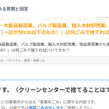
事業ごみ
>
【事業系ごみ】木材・木製品製造業、パルプ製造業、輸入木材卸売業、
ある質問と回答
m以下のもの）」は何ごみで捨てればいいですか？
No : 1439
・木製品製造業、パルプ製造業、輸入木材卸売業
（一辺が50cm以下のもの）」は何ごみで捨てれ
製品製造業、パルプ製造業、輸入木材卸売業、物品賃貸業から
もの）」は何ごみで捨てればいいですか？
ごみ・リサイクル・環境
>
事業ごみ
です。（クリーンセンターで捨てることは
などの事業所から出る「事業系ごみ」に関する内容です。
ごみ」の捨て方は
家庭ごみの出し方
をご参照ください。