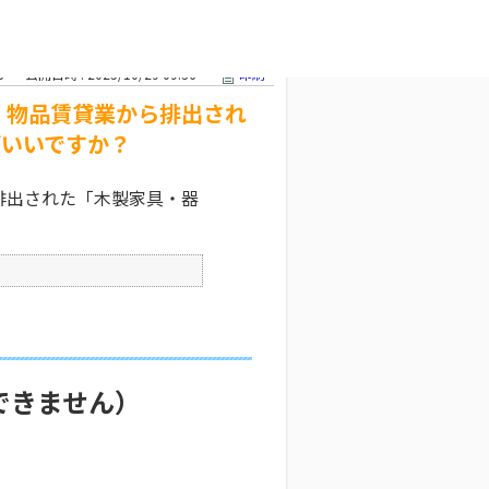
物品賃貸業か
文字サイズ変更
6
公開日時 : 2025/10/29 09:36
印刷
、物品賃貸業から排出され
ばいいですか？
排出された「木製家具・器
できません）