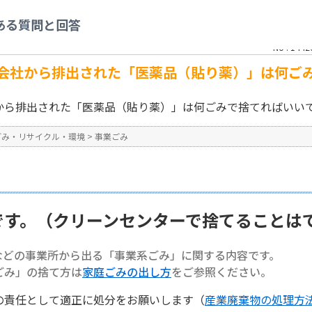
事業ごみ
>
【事業系ごみ】製薬会社から排出された「医薬品（貼り薬）」は何ごみ
ある質問と回答
No : 1442
会社から排出された「医薬品（貼り薬）」は何ご
から排出された「医薬品（貼り薬）」は何ごみで捨てればいい
ごみ・リサイクル・環境
>
事業ごみ
です。（クリーンセンターで捨てることは
などの事業所から出る「事業系ごみ」に関する内容です。
ごみ」の捨て方は
家庭ごみの出し方
をご参照ください。
の責任として適正に処分をお願いします（
産業廃棄物の処理方