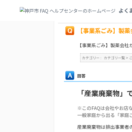
カテゴリ一覧
>
ごみ・リサイクル・環境
>
よく
いですか？
戻る
【事業系ごみ】製薬
【事業系ごみ】製薬会社
カテゴリー :
カテゴリ一覧
>
回答
「産業廃棄物」
※このFAQは会社やお店
一般家庭から出る「家庭
産業廃棄物は排出事業者