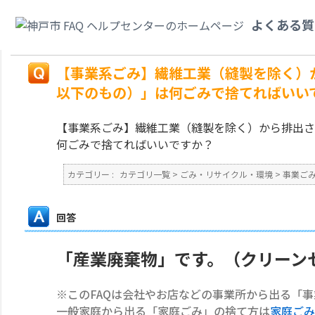
カテゴリ一覧
>
ごみ・リサイクル・環境
>
事業ごみ
>
【事業系ごみ】繊維工
よくある質
辺が50cm以下のもの）」は何ごみで捨てればいいですか？
戻る
【事業系ごみ】繊維工業（縫製を除く）
以下のもの）」は何ごみで捨てればいい
【事業系ごみ】繊維工業（縫製を除く）から排出さ
何ごみで捨てればいいですか？
カテゴリー :
カテゴリ一覧
>
ごみ・リサイクル・環境
>
事業ご
回答
「産業廃棄物」です。（クリーン
※このFAQは会社やお店などの事業所から出る「
一般家庭から出る「家庭ごみ」の捨て方は
家庭ごみ