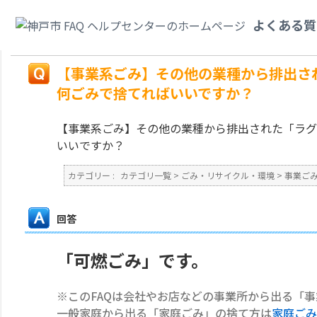
カテゴリ一覧
>
ごみ・リサイクル・環境
>
事業ごみ
>
【事業系ごみ】その他
よくある質
の）」は何ごみで捨てればいいですか？
戻る
【事業系ごみ】その他の業種から排出さ
何ごみで捨てればいいですか？
【事業系ごみ】その他の業種から排出された「ラグ
いいですか？
カテゴリー :
カテゴリ一覧
>
ごみ・リサイクル・環境
>
事業ご
回答
「可燃ごみ」です。
※このFAQは会社やお店などの事業所から出る「
一般家庭から出る「家庭ごみ」の捨て方は
家庭ごみ