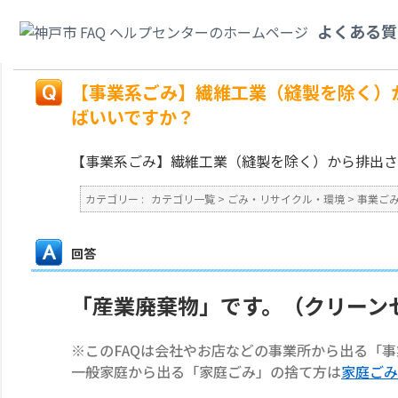
カテゴリ一覧
>
ごみ・リサイクル・環境
>
事業ごみ
>
【事業系ごみ】繊維工
よくある質
みで捨てればいいですか？
戻る
【事業系ごみ】繊維工業（縫製を除く）
ばいいですか？
【事業系ごみ】繊維工業（縫製を除く）から排出さ
カテゴリー :
カテゴリ一覧
>
ごみ・リサイクル・環境
>
事業ご
回答
「産業廃棄物」です。（クリーン
※このFAQは会社やお店などの事業所から出る「
一般家庭から出る「家庭ごみ」の捨て方は
家庭ごみ