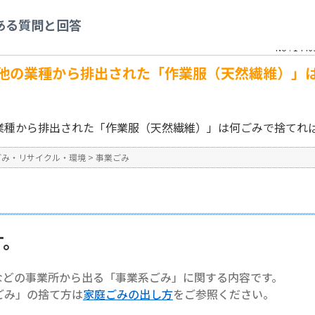
事業ごみ
>
【事業系ごみ】その他の業種から排出された「作業服（天然繊維）」は
ある質問と回答
No : 1446
他の業種から排出された「作業服（天然繊維）」
業種から排出された「作業服（天然繊維）」は何ごみで捨てれ
ごみ・リサイクル・環境
>
事業ごみ
す。
などの事業所から出る「事業系ごみ」に関する内容です。
ごみ」の捨て方は
家庭ごみの出し方
をご参照ください。