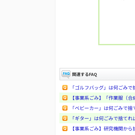
関連するFAQ
「ゴルフバッグ」は何ごみで
【事業系ごみ】「作業服（合
「ベビーカー」は何ごみで捨
「ギター」は何ごみで捨てれ
【事業系ごみ】研究機関から