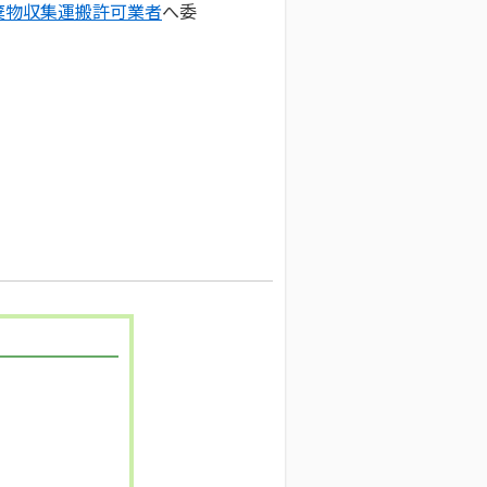
棄物収集運搬許可業者
へ委