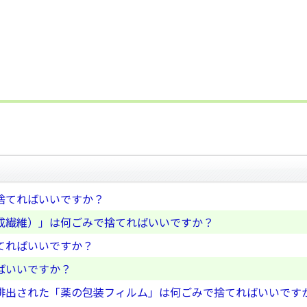
捨てればいいですか？
成繊維）」は何ごみで捨てればいいですか？
てればいいですか？
ばいいですか？
排出された「薬の包装フィルム」は何ごみで捨てればいいです