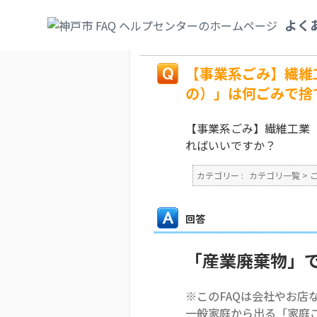
カテゴリ一覧
>
ごみ・リサイクル・環境
>
よく
きたもの）」は何ごみで捨てればいいですか
戻る
【事業系ごみ】繊維
の）」は何ごみで捨
【事業系ごみ】繊維工業
ればいいですか？
カテゴリー :
カテゴリ一覧
>
回答
「産業廃棄物」
※このFAQは会社やお店
一般家庭から出る「家庭