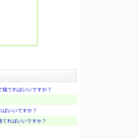
で捨てればいいですか？
ればいいですか？
捨てればいいですか？