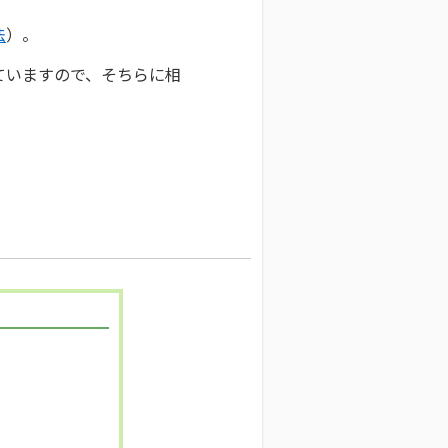
法
）。
ていますので、そちらに相