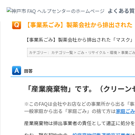
カテゴリ一覧
>
ごみ・リサイクル・環境
>
事業ごみ
>
【事業系ごみ】製薬会
よくある質
戻る
【事業系ごみ】製薬会社から排出された
【事業系ごみ】製薬会社から排出された「マスク」
カテゴリー :
カテゴリ一覧
>
ごみ・リサイクル・環境
>
事業ご
回答
「産業廃棄物」です。（クリーン
※このFAQは会社やお店などの事業所から出る「
一般家庭から出る「家庭ごみ」の捨て方は
家庭ごみ
産業廃棄物は排出事業者の責任として適正に処分を
なお、現在契約中の
一般廃棄物収集運搬許可業者
は