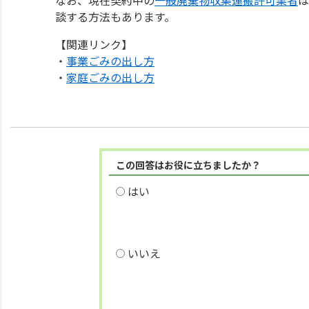
談する方法もあります。
【関連リンク】
・
事業ごみの出し方
・
家庭ごみの出し方
この回答はお役に立ちましたか？
はい
いいえ