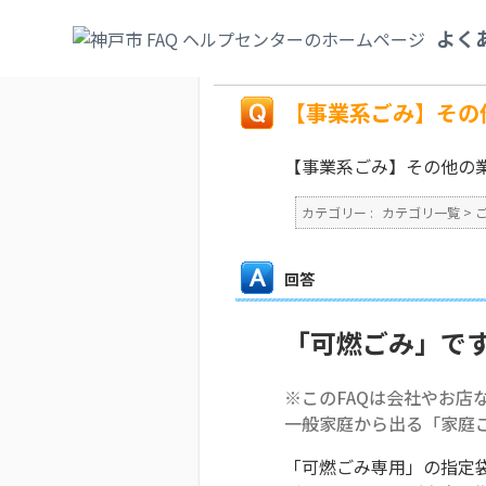
カテゴリ一覧
>
ごみ・リサイクル・環境
>
よく
すか？
戻る
【事業系ごみ】その
【事業系ごみ】その他の
カテゴリー :
カテゴリ一覧
>
回答
「可燃ごみ」で
※このFAQは会社やお店
一般家庭から出る「家庭
「可燃ごみ専用」の指定