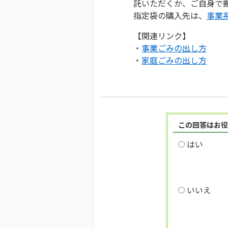
託いただくか、ご自身で
指定袋の購入先は、
事業
【関連リンク】
・
事業ごみの出し方
・
家庭ごみの出し方
この回答はお役
はい
いいえ