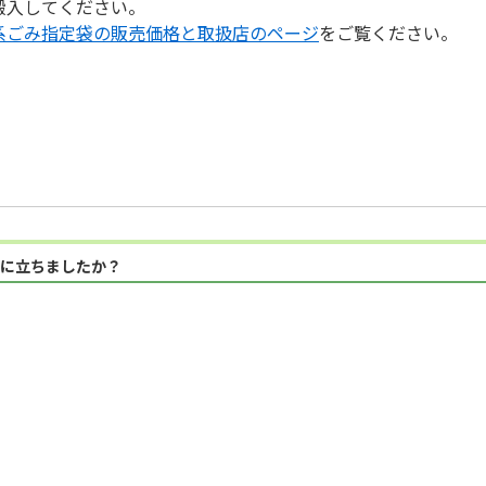
搬入してください。
系ごみ指定袋の販売価格と取扱店のページ
をご覧ください。
に立ちましたか？