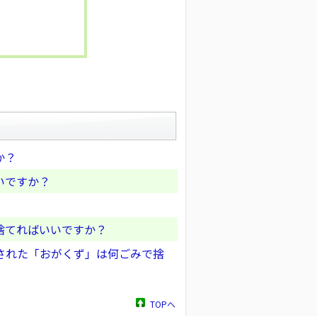
か？
いですか？
捨てればいいですか？
された「おがくず」は何ごみで捨
TOPへ