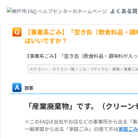
カテゴリ一覧
>
ごみ・リサイクル・環境
>
事業ごみ
>
【事業系ごみ】「空き
よくある質
みで捨てればいいですか？
戻る
【事業系ごみ】「空き缶（飲食料品・調
ばいいですか？
【事業系ごみ】「空き缶（飲食料品・調味料が入っ
カテゴリー :
カテゴリ一覧
>
ごみ・リサイクル・環境
>
事業ご
回答
「産業廃棄物」です。（クリーン
※このFAQは会社やお店などの事業所から出る「
一般家庭から出る「家庭ごみ」の捨て方は
家庭ごみ