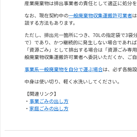
産業廃棄物は排出事業者の責任として適正に処分を
なお、現在契約中の
一般廃棄物収集運搬許可業者
は
談する方法もあります。
ただし、排出元一箇所につき、70Lの指定袋で3
で）であり、かつ継続的に発生しない場合であれば
「資源ごみ」として排出する場合は「資源ごみ専用
般廃棄物収集運搬許可業者へ委託いただくか、ご自
事業系一般廃棄物を自分で運ぶ場合
は、必ず各施設
中身は使い切り、軽く水洗いしてください。
【関連リンク】
・
事業ごみの出し方
・
家庭ごみの出し方