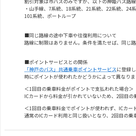
割引対象は市バスのみですが、以下の神姫バス路線
・山手線、7系統、18系統、21系統、22系統、24系
101系統、ポートループ
■同じ路線の途中下車や往復利用について
路線に制限はありません。条件を満たせば、同じ路
■ポイントサービスとの関係
「神戸のバス」共通乗車ポイントサービス
に登録し
時にポイントが使われたかどうかによって異なりま
＜1回目の乗車料金がポイントで支払われた場合＞
ICカードから料金が引かれていないため、2回目
＜1回目の乗車料金でポイントが使われず、ICカー
通常のICカード利用と同じ扱いとなり、2回目の乗