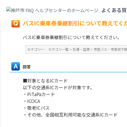
カテゴリ一覧
>
交通・空港
>
市営バス・市営地下鉄
>
バスIC乗車券乗継割
よくある質
戻る
バスIC乗車券乗継割引について教えてく
バスIC乗車券乗継割引について教えてください。
カテゴリー :
カテゴリ一覧
>
交通・空港
>
市営バス・市営地下
回答
■対象となるICカード
以下の交通系ICカードが対象です。
・PiTaPaカード
・ICOCA
・敬老ICパス
・その他、全国相互利用可能な交通系ICカード