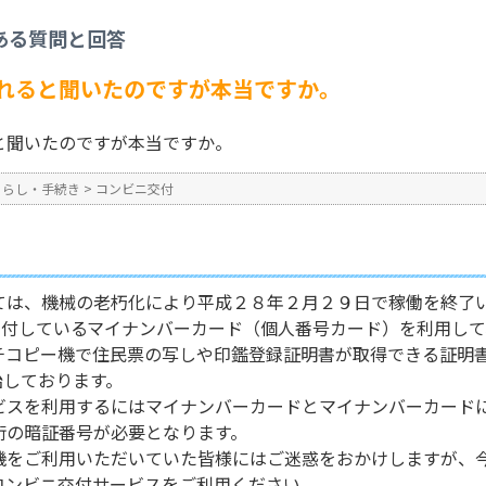
交付
>
自動交付機が廃止されると聞いたのですが本当ですか。
ある質問と回答
No : 1547
公開日時 : 2024/10/31 13:2
れると聞いたのですが本当ですか。
と聞いたのですが本当ですか。
くらし・手続き
>
コンビニ交付
ては、機械の老朽化により平成２８年２月２９日で稼働を終了
り交付しているマイナンバーカード（個人番号カード）を利用し
チコピー機で住民票の写しや印鑑登録証明書が取得できる証明
始しております。
ビスを利用するにはマイナンバーカードとマイナンバーカード
桁の暗証番号が必要となります。
機をご利用いただいていた皆様にはご迷惑をおかけしますが、
コンビニ交付サービスをご利用ください。