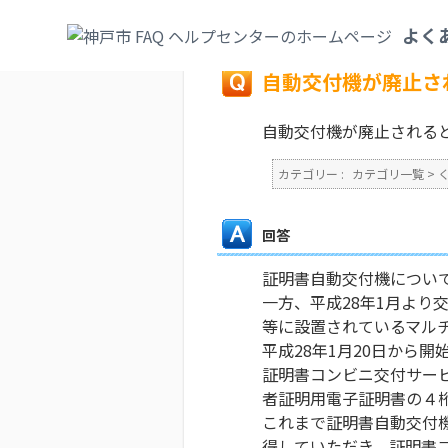
カテゴリ一覧
>
くらし・手続き
>
コンビニ
よく
戻る
自動交付機が廃止さ
自動交付機が廃止される
カテゴリー :
カテゴリ一覧
>
回答
証明書自動交付機につい
一方、平成28年1月よ
等に設置されているマル
平成28年1月20日から開
証明書コンビニ交付サー
者証明用電子証明書の４
これまで証明書自動交付
得していただき、証明書