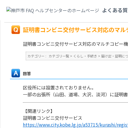
カテゴリ一覧
>
くらし・手続き
>
届け出・証明について
>
証明書コンビニ交
よくある質
か？
戻る
証明書コンビニ交付サービス対応のマル
証明書コンビニ交付サービス対応のマルチコピー機
カテゴリー :
カテゴリ一覧
>
くらし・手続き
>
届け出・証明に
回答
区役所には設置されておりません。
一部の出張所（山田、道場、大沢、淡河）に証明書
【関連リンク】
証明書コンビニ交付サービス
https://www.city.kobe.lg.jp/a53715/kurashi/regi