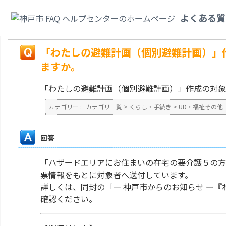
カテゴリ一覧
>
くらし・手続き
>
UD・福祉その他
>
「わたしの避難計画（個
よくある質
られていますか。
戻る
「わたしの避難計画（個別避難計画）」
ますか。
「わたしの避難計画（個別避難計画）」作成の対象
カテゴリー :
カテゴリ一覧
>
くらし・手続き
>
UD・福祉その他
回答
「ハザードエリアにお住まいの在宅の要介護５の方」が作
票情報をもとに対象者へ送付しています。
詳しくは、同封の「― 神戸市からのお知らせ ー
確認ください。