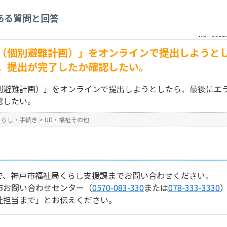
その他
>
「わたしの避難計画（個別避難計画）」をオンラインで提出しようとした
ある質問と回答
たか確認したい。
No : 1612
（個別避難計画）」をオンラインで提出しようと
。提出が完了したか確認したい。
別避難計画）」をオンラインで提出しようとしたら、最後にエ
認したい。
くらし・手続き
>
UD・福祉その他
で、神戸市福祉局くらし支援課までお問い合わせください。
市お問い合わせセンター（
0570-083-330
または
078-333-3330
祉担当まで」とお伝えください。