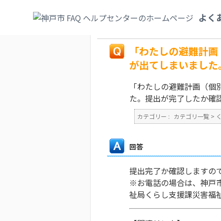
カテゴリ一覧
>
くらし・手続き
>
UD・福祉
よく
ラー表示が出てしまいました。提出が完了し
戻る
「わたしの避難計画
が出てしまいました
「わたしの避難計画（個
た。提出が完了したか確
カテゴリー :
カテゴリ一覧
>
回答
提出完了か確認しますの
※お電話の場合は、神戸
祉局くらし支援課災害福