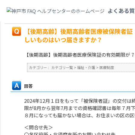
カテゴリ一覧
>
福祉・介護
>
医療制度
>
【後期高齢】後期高齢者医療被保険者
よくある質
ものはいつ届きますか？
戻る
【後期高齢】後期高齢者医療被保険者証（資
しいものはいつ届きますか？
【後期高齢】後期高齢者医療保険証の有効期限が 7 
カテゴリー :
カテゴリ一覧
>
福祉・介護
>
医療制度
回答
2024年12月１日をもって「被保険者証」の交付
限が8月から翌年7月までの資格確認書は毎年７月
８月になっても届かない場合は、お住まいの区の区
＜問合せ先＞
〇各区役所・北須磨支所のお問い合わせ先