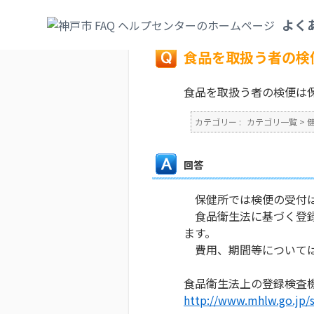
カテゴリ一覧
>
健康・医療・社会保険
>
許
よく
戻る
食品を取扱う者の検
食品を取扱う者の検便は
カテゴリー :
カテゴリ一覧
>
回答
保健所では検便の受付は
食品衛生法に基づく登録
ます。
費用、期間等については
食品衛生法上の登録検査
http://www.mhlw.go.jp/s