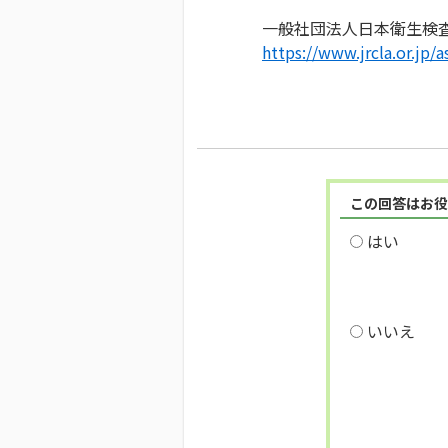
一般社団法人日本衛生検査
https://www.jrcla.or.jp/a
この回答はお役
はい
いいえ