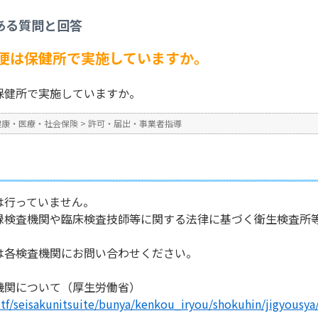
可・届出・事業者指導
>
食品を取扱う者の検便は保健所で実施していますか。
ある質問と回答
No : 1740
公開日時 : 2024/10/31 13:3
便は保健所で実施していますか。
保健所で実施していますか。
健康・医療・社会保険
>
許可・届出・事業者指導
行っていません。
検査機関や臨床検査技師等に関する法律に基づく衛生検査所
各検査機関にお問い合わせください。
機関について（厚生労働省）
tf/seisakunitsuite/bunya/kenkou_iryou/shokuhin/jigyousya