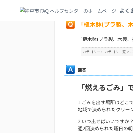
カテゴリ一覧
>
ごみ・リサイクル・環境
>
よく
戻る
「植木鉢(プラ製、
「植木鉢(プラ製、木製、
カテゴリー :
カテゴリ一覧
>
回答
「燃えるごみ」
1.ごみを出す場所はどこ
地域で決められたクリー
2.いつ出せばいいですか
週2回決められた曜日の朝5: