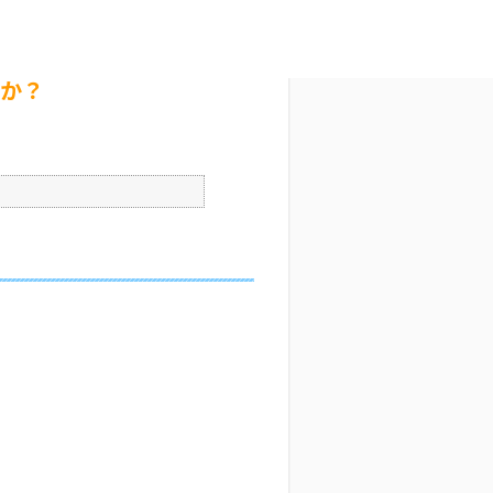
か？
文字サイズ変更
2
更新日時 : 2026/06/02 17:35
印刷
すか？