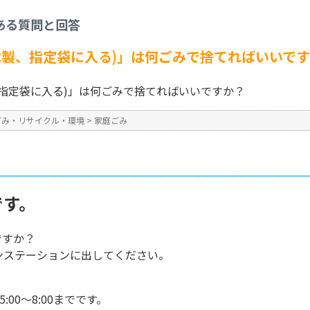
家庭ごみ
>
「植木鉢(プラ製、木製、指定袋に入る)」は何ごみで捨てればいいです
ある質問と回答
No : 1941
公開日時 : 2025/09/19 15:4
木製、指定袋に入る)」は何ごみで捨てればいいで
指定袋に入る)」は何ごみで捨てればいいですか？
ごみ・リサイクル・環境
>
家庭ごみ
です。
ですか？
ンステーションに出してください。
？
00～8:00までです。