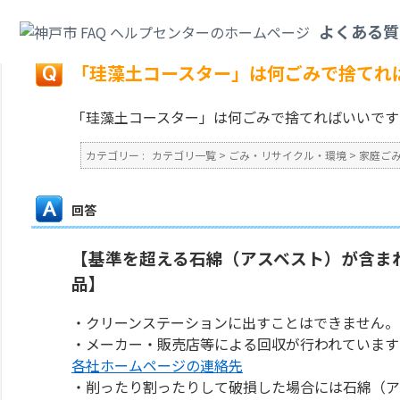
カテゴリ一覧
>
ごみ・リサイクル・環境
>
家庭ごみ
>
「珪藻土コースター」
よくある質
戻る
「珪藻土コースター」は何ごみで捨てれ
「珪藻土コースター」は何ごみで捨てればいいです
カテゴリー :
カテゴリ一覧
>
ごみ・リサイクル・環境
>
家庭ご
回答
【基準を超える石綿（アスベスト）が含ま
品】
・クリーンステーションに出すことはできません。
・メーカー・販売店等による回収が行われています
各社ホームページの連絡先
・削ったり割ったりして破損した場合には石綿（ア