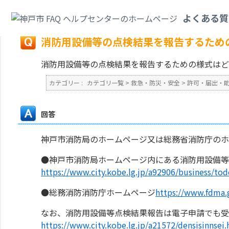
カテゴリ一覧
>
救急・防災・安全
>
許可・届出・助成
>
消防用設備等の点検
よくある質
戻る
消防用設備等の点検結果を報告するため
消防用設備等の点検結果を報告するための様式はど
カテゴリー :
カテゴリ一覧
>
救急・防災・安全
>
許可・届出・
回答
神戸市消防局のホームページ又は総務省消防庁のホ
●神戸市消防局ホームページ内にある消防用設備等
https://www.city.kobe.lg.jp/a92906/business/t
●総務消防消防庁ホームページ
https://www.fdma.g
なお、消防用設備等点検結果報告は電子申請でも受
https://www.city.kobe.lg.jp/a21572/densisinnsei