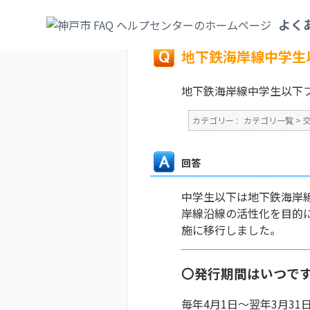
カテゴリ一覧
>
交通・空港
>
市営バス・市
よく
戻る
地下鉄海岸線中学生
地下鉄海岸線中学生以下
カテゴリー :
カテゴリ一覧
>
回答
中学生以下は地下鉄海岸線
岸線沿線の活性化を目的に
施に移行しました。
〇発行期間はいつで
毎年4月1日～翌年3月31