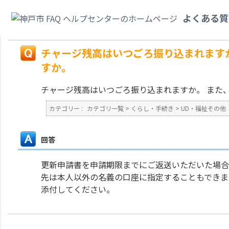
カテゴリ一覧
>
くらし・手続き
>
UD・福祉その他
>
チャージ残高はいつごろ
よくある質
よいですか。
戻る
チャージ残高はいつごろ振り込まれます
すか。
チャージ残高はいつごろ振り込まれますか。 また
カテゴリー :
カテゴリ一覧
>
くらし・手続き
>
UD・福祉その他
回答
更新申請書を申請期限までにご返送いただいた場合
先は本人以外の名義の口座に指定することもできま
添付してください。